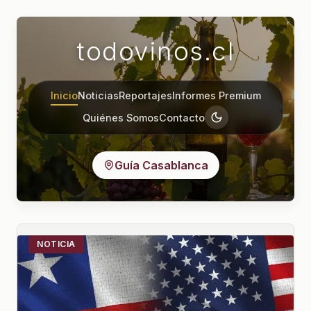
todovinos.cl
Inicio
Noticias
Reportajes
Informes Premium
Quiénes Somos
Contacto
Guía Casablanca
NOTICIA