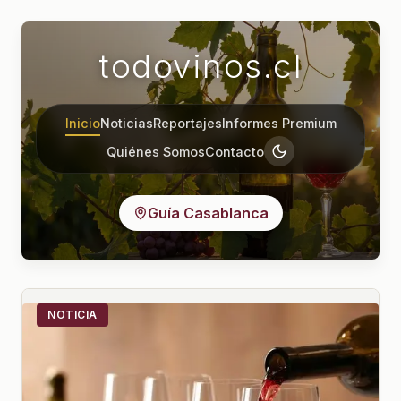
todovinos.cl
Inicio
Noticias
Reportajes
Informes Premium
Quiénes Somos
Contacto
Guía Casablanca
NOTICIA