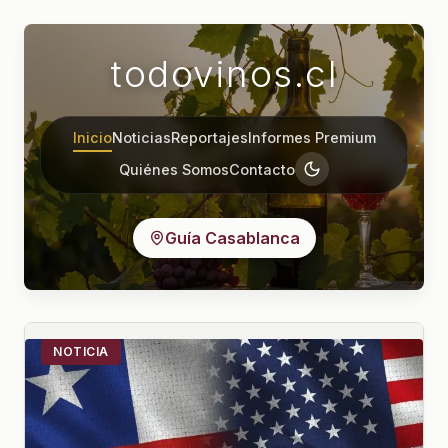
todovinos.cl
Inicio
Noticias
Reportajes
Informes Premium
Quiénes Somos
Contacto
Guía Casablanca
NOTICIA