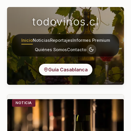
todovinos.cl
Inicio
Noticias
Reportajes
Informes Premium
Quiénes Somos
Contacto
Guía Casablanca
NOTICIA