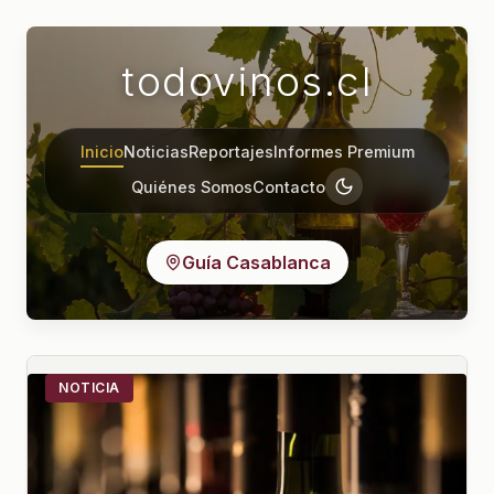
todovinos.cl
Inicio
Noticias
Reportajes
Informes Premium
Quiénes Somos
Contacto
Guía Casablanca
NOTICIA