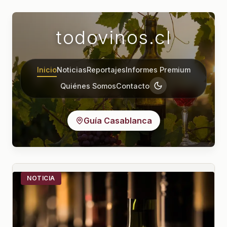
todovinos.cl
Inicio
Noticias
Reportajes
Informes Premium
Quiénes Somos
Contacto
Guía Casablanca
NOTICIA