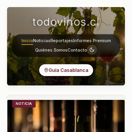
todovinos.cl
Inicio
Noticias
Reportajes
Informes Premium
Quiénes Somos
Contacto
Guía Casablanca
NOTICIA