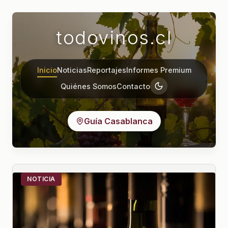
todovinos.cl
Inicio
Noticias
Reportajes
Informes Premium
Quiénes Somos
Contacto
Guía Casablanca
NOTICIA