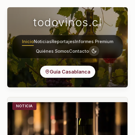
todovinos.cl
Inicio
Noticias
Reportajes
Informes Premium
Quiénes Somos
Contacto
Guía Casablanca
NOTICIA