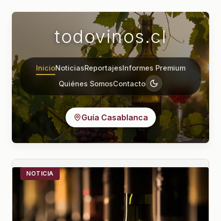
todovinos.cl
Inicio
Noticias
Reportajes
Informes Premium
Quiénes Somos
Contacto
Guía Casablanca
NOTICIA