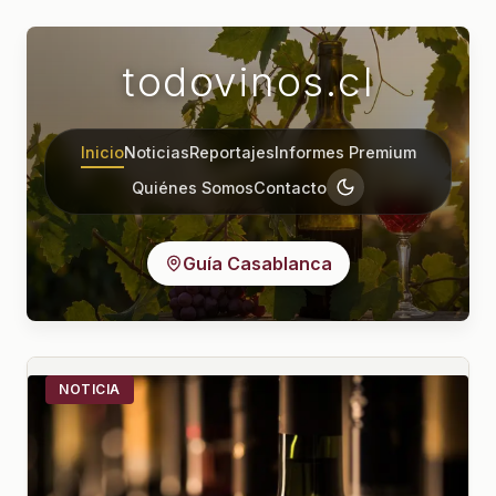
todovinos.cl
Inicio
Noticias
Reportajes
Informes Premium
Quiénes Somos
Contacto
Guía Casablanca
NOTICIA