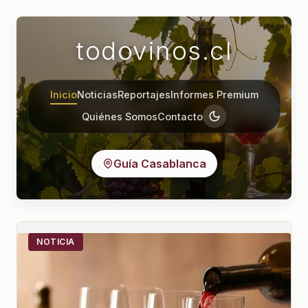
todovinos.cl
Inicio
Noticias
Reportajes
Informes Premium
Quiénes Somos
Contacto
Guía Casablanca
NOTICIA