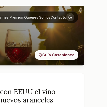
ormes Premium
Quiénes Somos
Contacto
Guía Casablanca
 con EEUU el vino
 nuevos aranceles