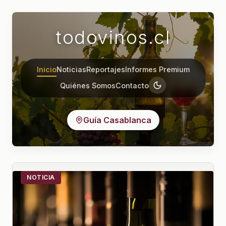
todovinos.cl
Inicio
Noticias
Reportajes
Informes Premium
Quiénes Somos
Contacto
Guía Casablanca
NOTICIA