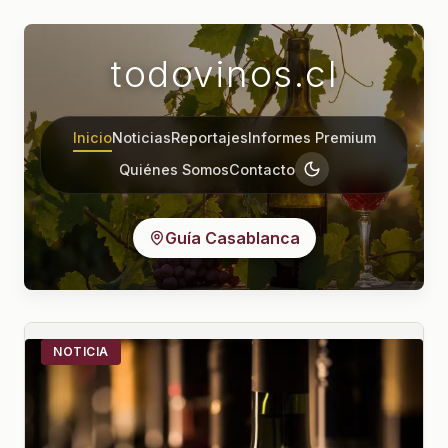
todovinos.cl
Inicio
Noticias
Reportajes
Informes Premium
Quiénes Somos
Contacto
Guía Casablanca
NOTICIA