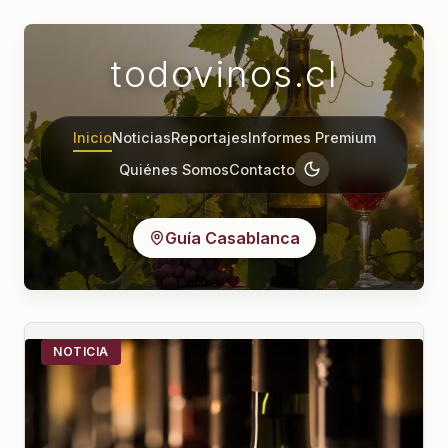
todovinos.cl
Inicio
Noticias
Reportajes
Informes Premium
Quiénes Somos
Contacto
Guía Casablanca
NOTICIA