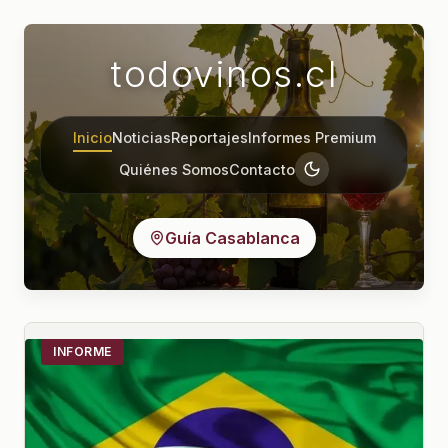
todovinos.cl
Inicio
Noticias
Reportajes
Informes Premium
Quiénes Somos
Contacto
Guía Casablanca
INFORME