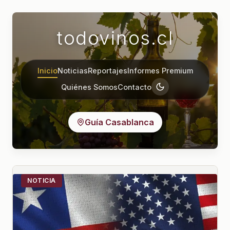
todovinos.cl
Inicio
Noticias
Reportajes
Informes Premium
Quiénes Somos
Contacto
Guía Casablanca
NOTICIA