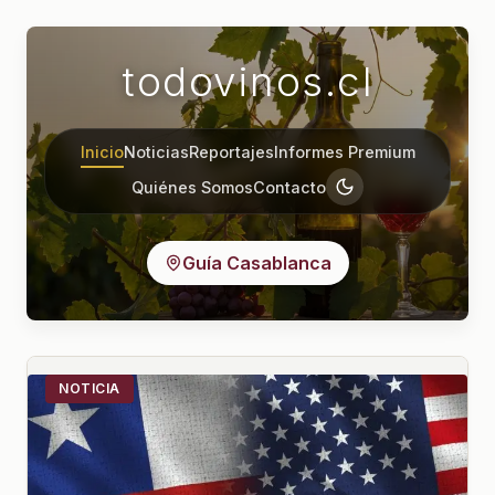
todovinos.cl
Inicio
Noticias
Reportajes
Informes Premium
Quiénes Somos
Contacto
Guía Casablanca
NOTICIA