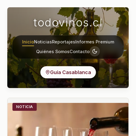
todovinos.cl
Inicio
Noticias
Reportajes
Informes Premium
Quiénes Somos
Contacto
Guía Casablanca
NOTICIA