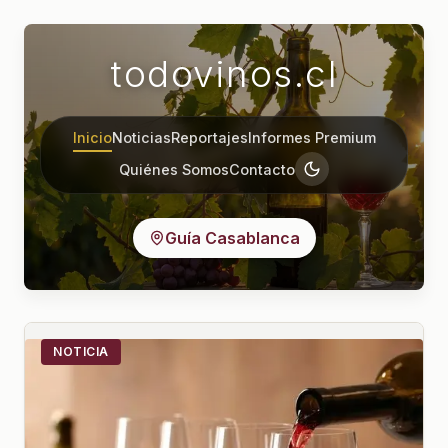
todovinos.cl
Inicio
Noticias
Reportajes
Informes Premium
Quiénes Somos
Contacto
Guía Casablanca
NOTICIA