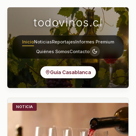
todovinos.cl
Inicio
Noticias
Reportajes
Informes Premium
Quiénes Somos
Contacto
Guía Casablanca
NOTICIA