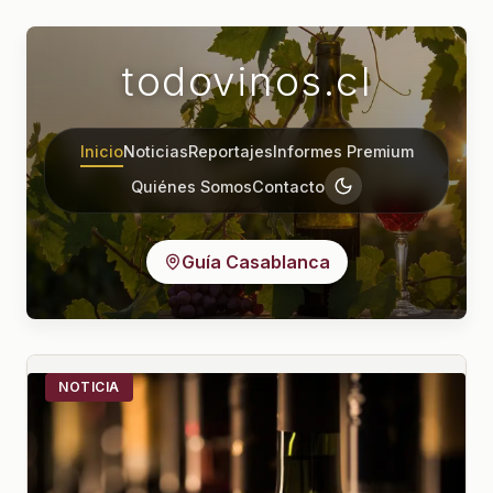
todovinos.cl
Inicio
Noticias
Reportajes
Informes Premium
Quiénes Somos
Contacto
Guía Casablanca
NOTICIA