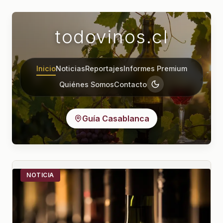
todovinos.cl
Inicio
Noticias
Reportajes
Informes Premium
Quiénes Somos
Contacto
Guía Casablanca
NOTICIA