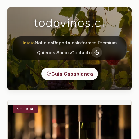
todovinos.cl
Inicio
Noticias
Reportajes
Informes Premium
Quiénes Somos
Contacto
Guía Casablanca
NOTICIA