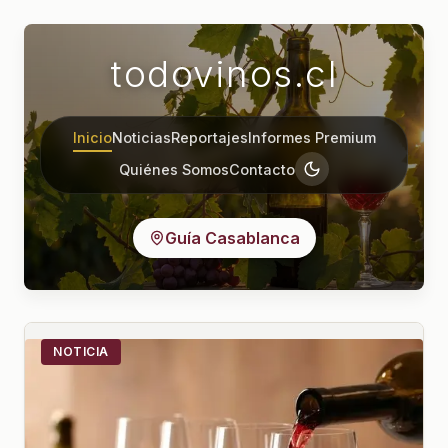
todovinos.cl
Inicio
Noticias
Reportajes
Informes Premium
Quiénes Somos
Contacto
Guía Casablanca
NOTICIA