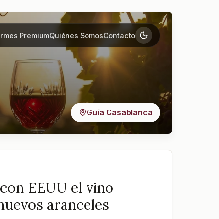
ormes Premium
Quiénes Somos
Contacto
Guía Casablanca
 con EEUU el vino
 nuevos aranceles