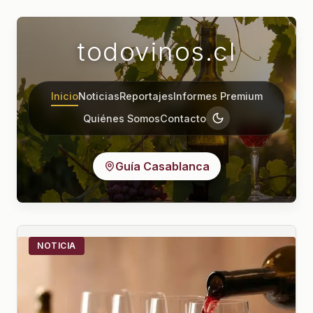
todovinos.cl
Inicio
Noticias
Reportajes
Informes Premium
Quiénes Somos
Contacto
Guía Casablanca
NOTICIA