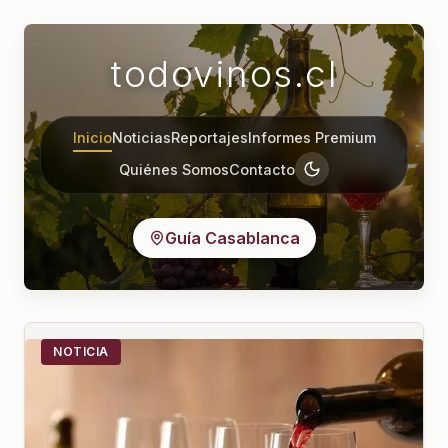
todovinos.cl
Inicio
Noticias
Reportajes
Informes Premium
Quiénes Somos
Contacto
Guía Casablanca
NOTICIA